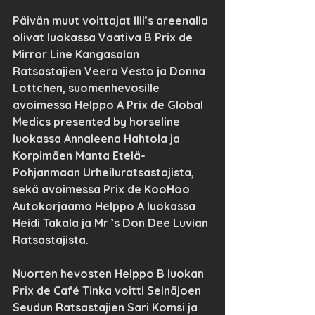
Päivän muut voittajat Illi’s areenalla 
olivat luokassa Vaativa B Prix de 
Mirror Line Kangasalan 
Ratsastajien Veera Vesto ja Donna 
Lottchen, suomenhevosille 
avoimessa Helppo A Prix de Global 
Medics presented by horseline 
luokassa Annaleena Hahtola ja 
Korpimäen Manta Etelä-
Pohjanmaan Urheiluratsastajista, 
sekä avoimessa Prix de KooHoo 
Autokorjaamo Helppo A luokassa 
Heidi Takala ja Mr ’s Don Dee Luvian 
Ratsastajista.
Nuorten hevosten Helppo B luokan 
Prix de Café Tinka voitti Seinäjoen 
Seudun Ratsastajien Sari Komsi ja 