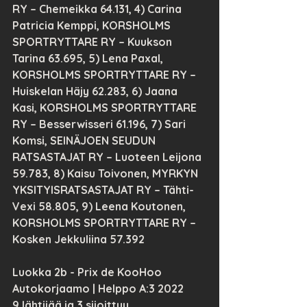
RY – Chemeikka 64.131, 4) Carina 
Patricia Kemppi, KORSHOLMS 
SPORTRYTTARE RY – Kuukson 
Tarina 63.695, 5) Lena Paxal, 
KORSHOLMS SPORTRYTTARE RY – 
Huiskelan Häjy 62.283, 6) Jaana 
Kasi, KORSHOLMS SPORTRYTTARE 
RY – Besserwisseri 61.196, 7) Sari 
Komsi, SEINÄJOEN SEUDUN 
RATSASTAJAT RY – Luoteen Leijona 
59.783, 8) Kaisu Toivonen, MYRKYN 
YKSITYISRATSASTAJAT RY – Tähti-
Vexi 58.805, 9) Leena Koutonen, 
KORSHOLMS SPORTRYTTARE RY – 
Kosken Jekkuliina 57.392
Luokka 2b - Prix de KooHoo 
Autokorjaamo | Helppo A:3 2022
9 lähtijää ja 3 sijoittuu