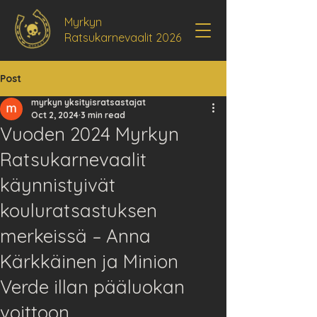
Myrkyn
Ratsukarnevaalit 2026
Post
myrkyn yksityisratsastajat
Oct 2, 2024
3 min read
​Vuoden 2024 Myrkyn
Ratsukarnevaalit
käynnistyivät
kouluratsastuksen
merkeissä – Anna
Kärkkäinen ja Minion
Verde illan pääluokan
voittoon