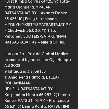
Fürst Kimba Carrus 64.125, 9) Tytti-
Maria Ojanperä, YPÄJÄN 
RATSASTAJAT RY – Åkaers Desire 
63.625, 10) Emily Hutchinson, 
MYRKYN YKSITYISRATSASTAJAT RY 
– Chadwick 55.000, 11) Titta 
Peltonen, LUOTEIS-SATAKUNNAN 
RATSASTAJAT RY – Mile d'Or Hyl.
Luokka 2a - Prix de Global Medics 
presented by horseline Oy | Helppo 
A:3 2022
9 lähtijää ja 3 sijoittuu
1) Annaleena Hahtola, ETELÄ-
POHJANMAAN 
URHEILURATSASTAJAT RY – 
Korpimäen Manta 66.957, 2) Leena 
Kanto, RATSUTIIMI RY – Francesco 
66.631, 3) Leena Kanto, RATSUTIIMI 