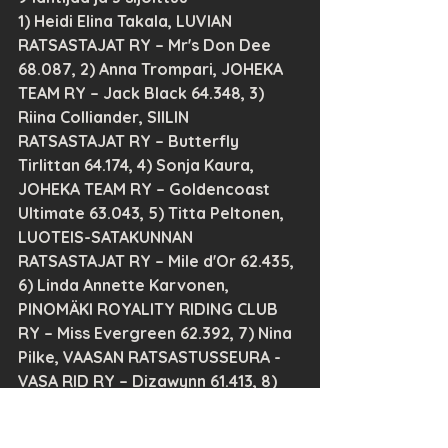
1) Heidi Elina Takala, LUVIAN 
RATSASTAJAT RY – Mr's Don Dee 
68.087, 2) Anna Trompari, JOHEKA 
TEAM RY – Jack Black 64.348, 3) 
Riina Colliander, SIILIN 
RATSASTAJAT RY – Butterfly 
Tirlittan 64.174, 4) Sonja Kaura, 
JOHEKA TEAM RY – Goldencoast 
Ultimate 63.043, 5) Titta Peltonen, 
LUOTEIS-SATAKUNNAN 
RATSASTAJAT RY – Mile d'Or 62.435, 
6) Linda Annette Karvonen, 
PINOMÄKI ROYALITY RIDING CLUB 
RY – Miss Evergreen 62.392, 7) Nina 
Pilke, VAASAN RATSASTUSSEURA - 
VASA RID RY – Dizawynn 61.413, 8) 
Emmi Peltola, MYRKYN 
YKSITYISRATSASTAJAT RY – 