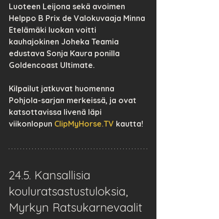
Luoteen Leijona sekä avoimen 
Helppo B Prix de Valokuvaaja Minna 
Etelämäki luokan voitti 
kauhajokinen Joheka Teamia 
edustava Sonja Kaura ponilla 
Goldencoast Ultimate.
Kilpailut jatkuvat huomenna 
Pohjola-sarjan merkeissä, ja ovat 
katsottavissa livenä läpi 
viikonlopun 
ClipMyHorse.TV
 kautta!
24.5. Kansallisia 
kouluratsastustuloksia, 
Myrkyn Ratsukarnevaalit