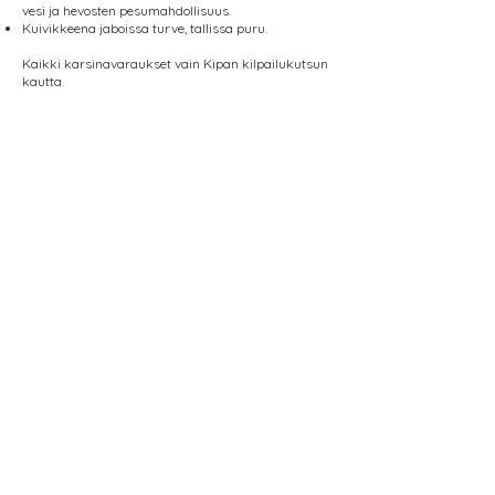
vesi ja hevosten pesumahdollisuus.
Kuivikkeena jaboissa turve, tallissa puru.
Kaikki karsinavaraukset vain Kipan kilpailukutsun
kautta.
Karsinoita on mahdollista varata myös
estekilpailujen väliviikolle 19-23.7. Tarjoamme
molempina viikonloppuina kilpaileville hevoille
välipäivinä jabamajoituksen veloituksetta.
Ruokapalvelut kilpailupaikalla
Kilpailupaikalla palvelee Myrkyn
Yksityisratsastajat ry:n ylläpitämä kahvio, jossa on
saatavilla lämpimän ruuan ohella runsas valikoima
pikkusuolaista ja -makeaa sekä virvokkeita.
Maksutapoina kortti-, mobilepay- ja käteismaksu.
Lounaslista löytyy kilpailuviikolla Equipe Onlinesta.
Tarjoamme kaikkina kisa-aamuina seuran
kahviossa ilmaisen aamupalan sähköpaikoilla ja
leiritiloissa majoittuville kilpailijoille ja
huoltojoukoille.
Este-GP viikonloppuna kilpailupaikalla
anniskelupalvelut.
Perjantaisin tarjolla kaikille ilmainen tervetuliais-
iltapala sponsored by Atria.