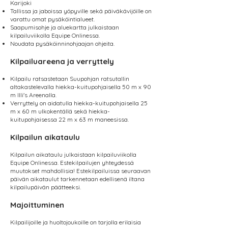
Karijoki
Tallissa ja jaboissa yöpyville sekä päiväkävijöille on
varattu omat pysäköintialueet.
Saapumisohje ja aluekartta julkaistaan
kilpailuviikolla Equipe Onlinessa.
Noudata pysäköinninohjaajan ohjeita.
Kilpailuareena ja verryttely
Kilpailu ratsastetaan Suupohjan ratsutallin
altakastelevalla hiekka-kuitupohjaisella 50 m x 90
m Illi's Areenalla.
Verryttely on aidatulla hiekka-kuitupohjaisella 25
m x 60 m ulkokentällä sekä hiekka-
kuitupohjaisessa 22 m x 63 m maneesissa.
Kilpailun aikataulu
Kilpailun aikataulu julkaistaan kilpailuviikolla
Equipe Onlinessa. Estekilpailujen yhteydessä
muutokset mahdollisia! Estekilpailuissa seuraavan
päivän aikataulut tarkennetaan edellisenä iltana
kilpailupäivän päätteeksi.
Majoittuminen
Kilpailijoille ja huoltojoukoille on tarjolla erilaisia