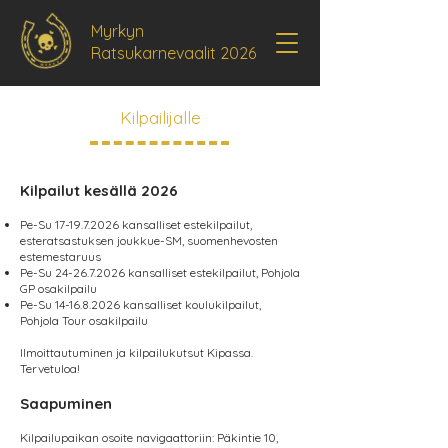
Myrkyn
Ratsukarnevaalit 2026
Kilpailijalle
Kilpailut kesällä 2026
Pe-Su
17-19.7.2026
kansalliset estekilpailut,
esteratsastuksen joukkue-SM, suomenhevosten
estemestaruus
Pe-Su
24-26.7.2026
kansalliset estekilpailut, Pohjola
GP osakilpailu
Pe-Su
14-16.8.2026
kansalliset koulukilpailut,
Pohjola Tour osakilpailu
Ilmoittautuminen ja kilpailukutsut Kipassa.
Tervetuloa!
Saapuminen
Kilpailupaikan osoite navigaattoriin: Päkintie 10,