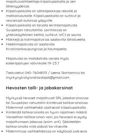
majoitusvaihtoehtoja kilpailupaikalla ja sen
läheisyydessä.
Kilpailupaikalla on sähköpaikkoja rekoille ja
matkailuautoille. Kilpailupaikalla on suihkut ja
vesivessat autoissa yöpyville.
Kilpailupaikalla on tarjolla leiritilamajoitusta
Suupohjan ratsutallilla. Leiritiloissa on
yhteiskäyttöinen keittiö, suihkut, WC:t ja sauna.
Mökkejä ja kotimajoituksia saatavilla lähialueella.
Hotellimajoitusta on saatavilla
Kristiinankaupungissa ja Kauhajoella.
Majoitusta on mahdollista varata myös
estekilpailujen väliviikolle 19-23.7.
Tiedustelut
040-7604805
/ Leena Storhannus tai
myrkynyksityisratsastajat@gmail.com
Hevosten talli- ja jabakarsinat
Myrkyssä hevoset majoittuvat SRL jabakarsinoissa
tai Suupohjan ratsutallin kiinteissä tallikarsinoissa.
Molemmat vaihtoehdot sijaitsevat kilpailupaikalla.
Kiinteistä tallikarsinoita on hyvin rajallinen määrä.
Varaathan tallikarsinan vain, jos hevosesi ei pysty
majoittumaan jabassa (esim. orit). Säästetään
tallikarsinoita niitä aidosti tarvitseville.
Molemmissa vaihtoehdoissa on käytössä juokseva